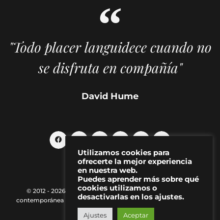
"Todo placer languidece cuando no
se disfruta en compañía"
David Hume
Utilizamos cookies para
ofrecerte la mejor experiencia
en nuestra web.
Puedes aprender más sobre qué
cookies utilizamos o
© 2012 - 2026 MAKMA | Revista de artes visuales y cultura
desactivarlas en los ajustes.
contemporánea |
Política de Privacidad
|
Aviso Legal
|
Contacto
Ajustes
Aceptar