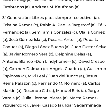
Címbranos (a), Andreas M. Kaufman (a).
3ª Generación: Libres para siempre –colectivo- (a),
Cristina Ramos (c), Pablo A. Padilla Jargstorf (a), Félix
Fernández (a), Semiramis González (c), Olalla Gómez
(a), José Gómez Isla (c), Rosana Antolí (a), Pepa L.
Poquet (a), Diego López Bueno (a), Juan Fuster Selva
(a), Javier Romero Vera (c), Delphine Delas (a),
Antonio Blanco –Don Lindyhomer- (c), David Crespo
(a), Carmen Dalmau (c), Angela Cuadra (a), Guillermo
Espinosa (c), Miki Leal / Juan del Junco (a), Jesús
Reina Palazón (c), Fernando M. Romero (a), Carlos
Martín (a), Rosendo Cid (a), Manuel Eirís (a), Jorge
Varela (c), Julia Llerena Iniesta (a), Marta Ramos-
Yzquierdo (c), Javier Casado (a), Iciar Sagarminaga