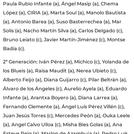
Paula Rubio Infante (a), Ángel Masip (a), Chema
López (a), CIRIA (a), Marta Soul (a), Manolo Bautista
(a), Antonio Barea (a), Suso Basterrechea (a), Mar
Solís (a), Nacho Martín Silva (a), Carlos Delgado (c),
Bruno Leiato (c), Javier Martín-Jiménez (c), Montse
Badia (c).
2ª Generación: Iván Pérez (a), Michico (c), Yolanda de
los Blueis (a), Raisa Maudit (a), Nerea Ubieto (c),
Alberto Feijo (a), Diana Guijarro (c), Pilar Beltrán (a),
Álvaro de los Ángeles (c), Aurelio Ayela (a), Eduardo
Infante (a), Arantxa Boyero (a), Diana Larrea (a),
Fernando Clemente (a), Ángel Luís Pérez Villén (c),
Juan Jesús Torres (c), Mercedes Peón (a), Ouka Leele
(a), Angel Calvo Ulloa (c), Misha Bies Golas (a), Ana
Esteve Reig (a), Marlon de Azambuja (a), Pedro Luís