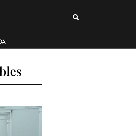
4
DA
bles