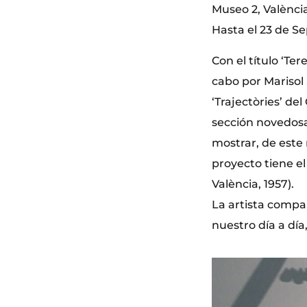
Museo 2, Valènci
Hasta el 23 de S
Con el título ‘Ter
cabo por Marisol
‘Trajectòries’ d
sección novedosa 
mostrar, de este 
proyecto tiene el
València, 1957).
La artista compa
nuestro día a día