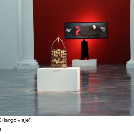
l largo viaje’
e