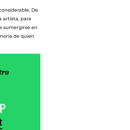
 considerable. De
a artista, para
e sumergirse en
moria de quien