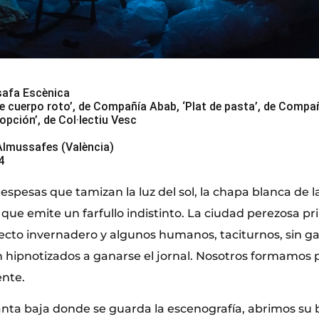
safa Escènica
te cuerpo roto’, de Compañía Abab, ‘Plat de pasta’, de Compañí
opción’, de Col·lectiu Vesc
Almussafes (València)
4
spesas que tamizan la luz del sol, la chapa blanca de 
io que emite un farfullo indistinto. La ciudad perezosa pr
fecto invernadero y algunos humanos, taciturnos, sin 
n hipnotizados a ganarse el jornal. Nosotros formamos 
ente.
anta baja donde se guarda la escenografía, abrimos su