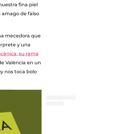
uestra fina piel
n amago de falso
 una mecedora que
érprete y una
scènica, su rama
 de València en un
oy nos toca bolo