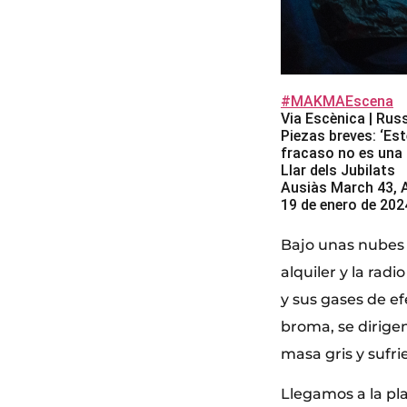
#MAKMAEscena
Via Escènica | Rus
Piezas breves: ‘Es
fracaso no es una 
Llar dels Jubilats
Ausiàs March 43, 
19 de enero de 202
Bajo unas nubes e
alquiler y la rad
y sus gases de e
broma, se dirige
masa gris y sufri
Llegamos a la pl