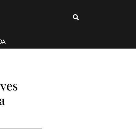
4
DA
eves
a