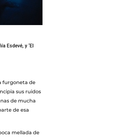
a Esdevé, y ‘El
la furgoneta de
incipia sus ruidos
ganas de mucha
parte de esa
 boca mellada de