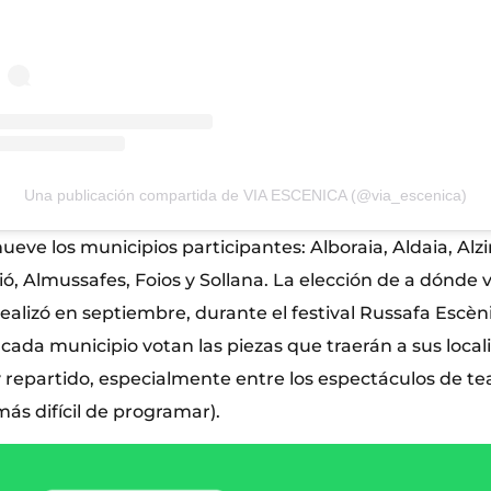
Una publicación compartida de VIA ESCENICA (@via_escenica)
ueve los municipios participantes: Alboraia, Aldaia, Alzi
ió, Almussafes, Foios y Sollana. La elección de a dónde 
 realizó en septiembre, durante el festival Russafa Escèn
cada municipio votan las piezas que traerán a sus local
epartido, especialmente entre los espectáculos de tea
ás difícil de programar).