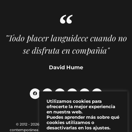
"Todo placer languidece cuando no
se disfruta en compañía"
David Hume
Utilizamos cookies para
ofrecerte la mejor experiencia
en nuestra web.
Puedes aprender más sobre qué
cookies utilizamos o
© 2012 - 2026 MAKMA | Revista de artes visuales y cultura
desactivarlas en los ajustes.
contemporánea |
Política de Privacidad
|
Aviso Legal
|
Contacto