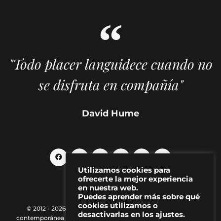
"Todo placer languidece cuando no
se disfruta en compañía"
David Hume
Utilizamos cookies para
ofrecerte la mejor experiencia
en nuestra web.
Puedes aprender más sobre qué
cookies utilizamos o
© 2012 - 2026 MAKMA | Revista de artes visuales y cultura
desactivarlas en los ajustes.
contemporánea |
Política de Privacidad
|
Aviso Legal
|
Contacto