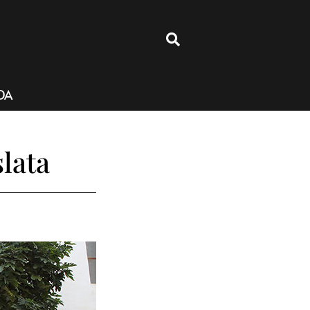
4
DA
slata