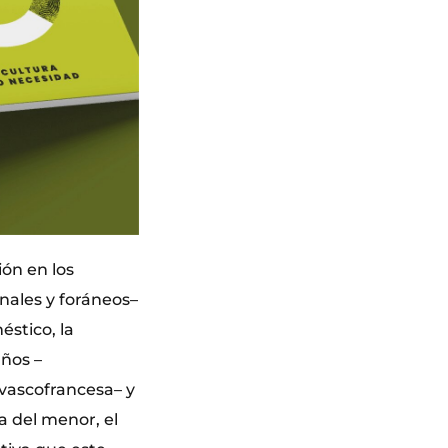
ión en los
nales y foráneos–
éstico, la
años –
vascofrancesa– y
a del menor, el