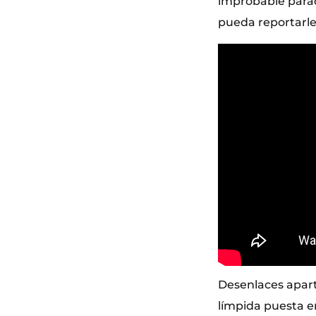
improbable parad
pueda reportarle
Desenlaces apart
límpida puesta en