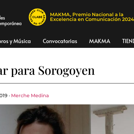
MAKMA, Premio Nacional a la
Excelencia en Comunicación 202
bros y Música
Convocatorias
MAKMA
TIEN
r para Sorogoyen
019 ·
Merche Medina