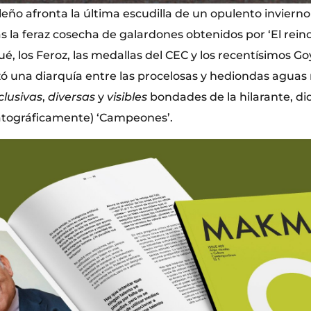
leño afronta la última escudilla de un opulento inviern
ras la feraz cosecha de galardones obtenidos por ‘El rein
é, los Feroz, las medallas del CEC y los recentísimos Go
izó una diarquía entre las procelosas y hediondas agua
clusivas
,
diversas
y
visibles
bondades de la hilarante, di
atográficamente) ‘Campeones’.