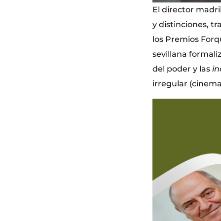
El director madri
y distinciones, t
los Premios Forqu
sevillana formal
del poder y las
in
irregular (cinem