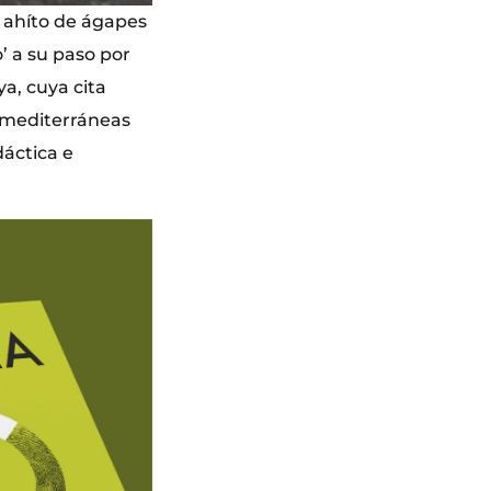
o ahíto de ágapes
o’ a su paso por
ya, cuya cita
s mediterráneas
dáctica e