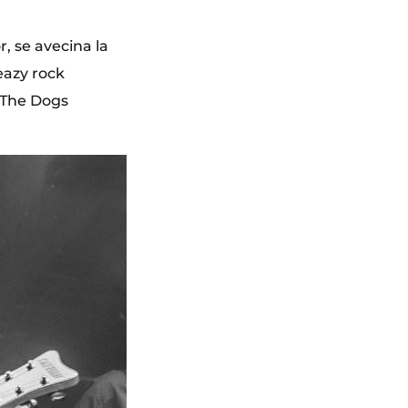
r, se avecina la
eazy rock
a The Dogs