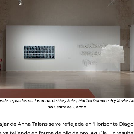
donde se pueden ver las obras de Mery Sales, Maribel Domènech y Xavier A
del Centre del Carme.
jar de Anna Talens se ve reflejada en ‘Horizonte Diago
va tejiendo en forma de hilo de oro. Aquí la luz resulta