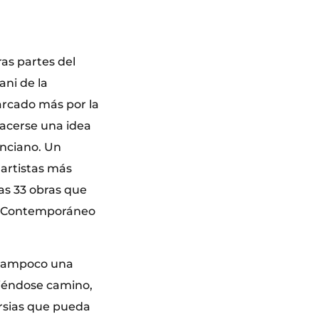
as partes del
ani de la
arcado más por la
hacerse una idea
enciano. Un
 artistas más
as 33 obras que
te Contemporáneo
i tampoco una
riéndose camino,
ersias que pueda