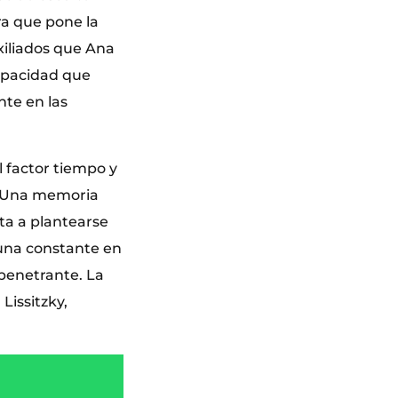
ra que pone la
xiliados que Ana
apacidad que
nte en las
 factor tiempo y
a. Una memoria
ta a plantearse
 una constante en
 penetrante. La
Lissitzky,