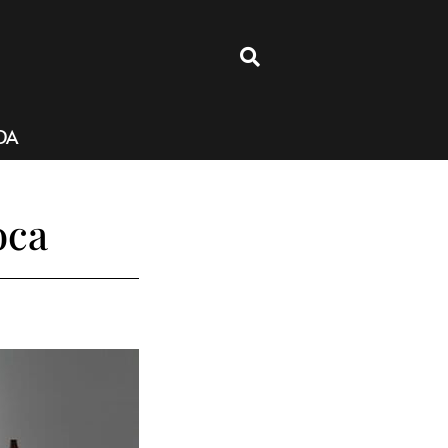
4
DA
oca