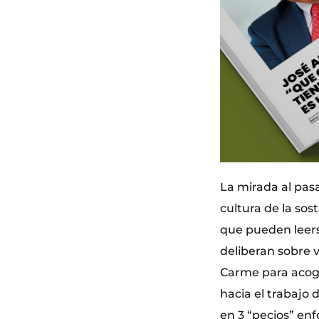
La mirada al pasa
cultura de la sos
que pueden leers
deliberan sobre v
Carme para acoger
hacia el trabajo 
en 3 “pecios” enf