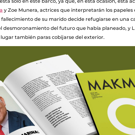
está solo en este barco, ya que, en esta ocasión, está
ca
y Zoe Munera, actrices que interpretarán los papeles
l fallecimiento de su marido decide refugiarse en una 
el desmoronamiento del futuro que había planeado, y L
lugar también paras cobijarse del exterior.