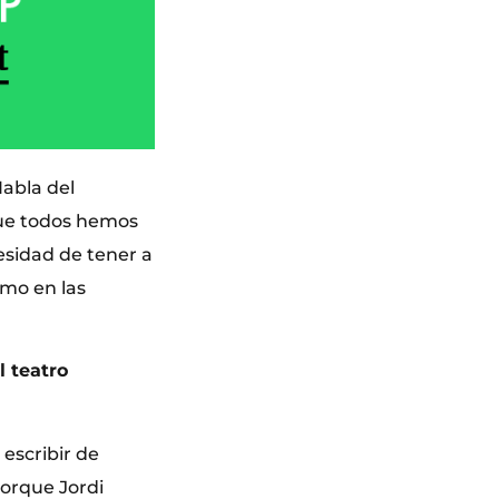
Habla del
ue todos hemos
esidad de tener a
omo en las
l teatro
escribir de
porque Jordi