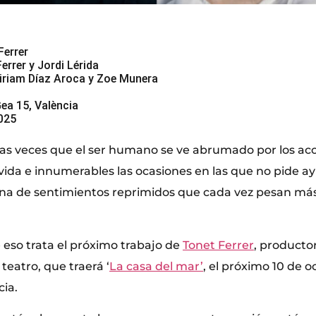
Ferrer
errer y Jordi Lérida
Miriam Díaz Aroca y Zoe Munera
Gea 15, València
025
las veces que el ser humano se ve abrumado por los a
vida e innumerables las ocasiones en las que no pide a
ena de sentimientos reprimidos que cada vez pesan má
eso trata el próximo trabajo de
Tonet Ferrer
, productor
 teatro, que traerá ‘
La casa del mar’
, el próximo 10 de o
ia.