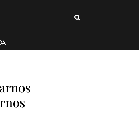
4
DA
rarnos
arnos