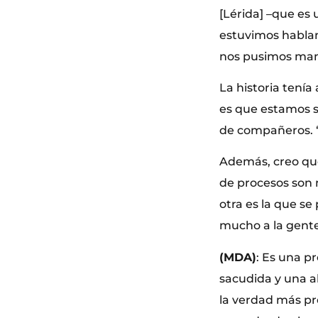
[Lérida] –que es
estuvimos hablan
nos pusimos mano
La historia tení
es que estamos su
de compañeros. ‘
Además, creo que 
de procesos son m
otra es la que s
mucho a la gente
(MDA)
: Es una 
sacudida y una al
la verdad más pr