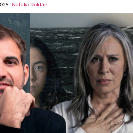
025 ·
Natalia Roldán