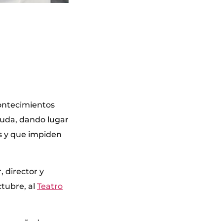
contecimientos
yuda, dando lugar
s y que impiden
, director y
ctubre, al
Teatro