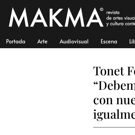
Portada
Arte
Audiovisual
Escena
Li
Tonet Fe
“Debemo
con nue
igualm