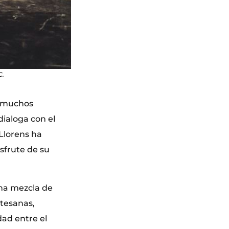
C.
n muchos
dialoga con el
 Llorens ha
isfrute de su
una mezcla de
rtesanas,
dad entre el