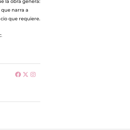
ue la obra genera:
re que narra a
acio que requiere.
C.