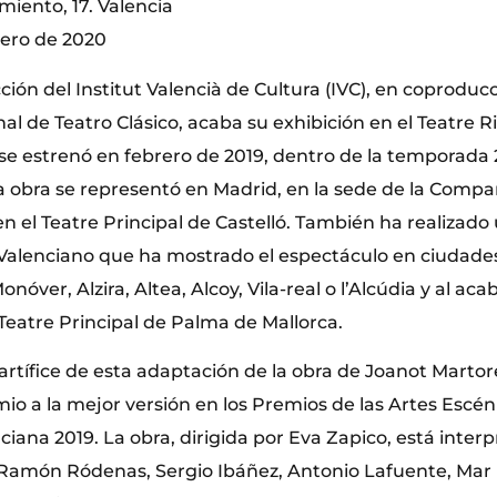
miento, 17. Valencia
nero de 2020
ucción del Institut Valencià de Cultura (IVC), en coproduc
 de Teatro Clásico, acaba su exhibición en el Teatre Ri
se estrenó en febrero de 2019, dentro de la temporada 2
la obra se representó en Madrid, en la sede de la Compa
 en el Teatre Principal de Castelló. También ha realizado 
l Valenciano que ha mostrado el espectáculo en ciudade
nóver, Alzira, Altea, Alcoy, Vila-real o l’Alcúdia y al aca
al Teatre Principal de Palma de Mallorca.
 artífice de esta adaptación de la obra de Joanot Martore
mio a la mejor versión en los Premios de las Artes Escén
ciana 2019. La obra, dirigida por Eva Zapico, está inter
Ramón Ródenas, Sergio Ibáñez, Antonio Lafuente, Mar 