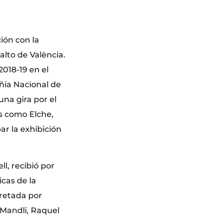
ción con la
alto de València.
018-19 en el
ñía Nacional de
una gira por el
s como Elche,
bar la exhibición
ll, recibió por
icas de la
pretada por
Mandli, Raquel