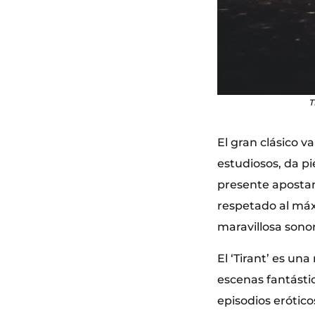
T
El gran clásico 
estudiosos, da pi
presente apostand
respetado al máxi
maravillosa sonor
El ‘Tirant’ es u
escenas fantástic
episodios erótico