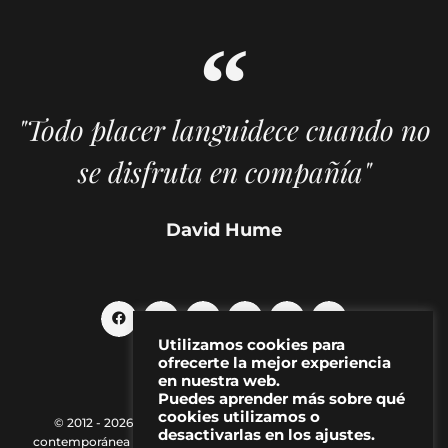
"Todo placer languidece cuando no
se disfruta en compañía"
David Hume
Utilizamos cookies para
ofrecerte la mejor experiencia
en nuestra web.
Puedes aprender más sobre qué
cookies utilizamos o
© 2012 - 2026 MAKMA | Revista de artes visuales y cultura
desactivarlas en los ajustes.
contemporánea |
Política de Privacidad
|
Aviso Legal
|
Contacto