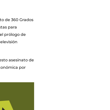
nto de 360 Grados
stas para
 el prólogo de
elevisión
uesto asesinato de
utonómica por