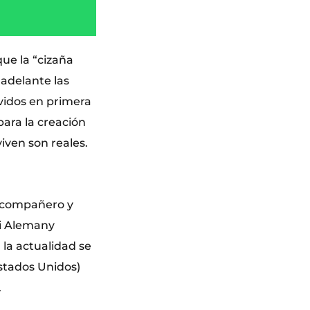
que la “cizaña
 adelante las
ividos en primera
para la creación
viven son reales.
un compañero y
ni Alemany
 la actualidad se
Estados Unidos)
.