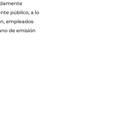
didamente
te público, a lo
on, empleados
uno de emisión