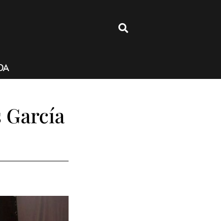
4
DA
 García