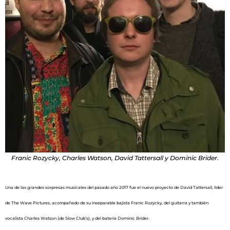
Franic Rozycky, Charles Watson, David Tattersall y Dominic Brider.
Una de las grandes sorpresas musicales del pasado año 2017 fue el nuevo proyecto de David Tattersall, líder
de The Wave Pictures, acompañado de su inseparable bajista Franic Rozycky, del guitarra y también
vocalista Charles Watson (de Slow Club’s), y del batería Dominic Brider.