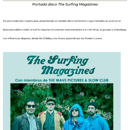
Portada disco The Surfing Magazines
De gira andan por nuestro país, presentando un notable disco homónimo cuyas melodías se acercan al
blues psicodélico sixtie, al surf en algunas incursiones instrumentales a lo Link Wray, al garage o al beatpop,
con influencias dispares, desde Bo Diddley a los Doors, pasando por los Modern Lovers.