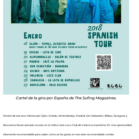
Cartel de la gira por España de The Sufing Magazines.
Dentro de ese tour intenso por Gijón, Oviedo, Almendralejo, Madrid, San Sebastían, Bilbao, Zaragoza y
Barcelona tienen previsto recalar en la mítica Sala Loco Club de Valencia el próximo 25. Una oportunidad
altamente recomendable para saber cómo se las gasta en vivo este recomendable combo.