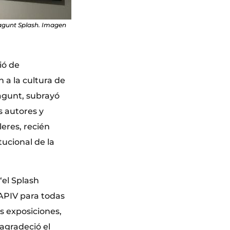
Sagunt Splash. Imagen
ió de
 a la cultura de
agunt, subrayó
s autores y
leres, recién
tucional de la
“el Splash
 APIV para todas
s exposiciones,
 agradeció el