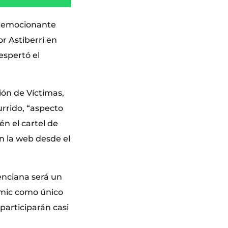
 y emocionante
or Astiberri en
espertó el
ión de Víctimas,
urrido, “aspecto
n el cartel de
n la web desde el
enciana será un
cómic como único
participarán casi