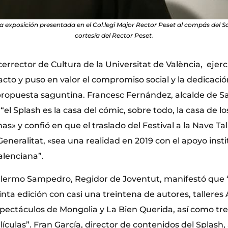
 exposición presentada en el Col.legi Major Rector Peset al compás del 
cortesía del Rector Peset.
cerrector de Cultura de la Universitat de València, ejerc
cto y puso en valor el compromiso social y la dedicación
propuesta saguntina. Francesc Fernández, alcalde de S
“el Splash es la casa del cómic, sobre todo, la casa de lo
as» y confió en que el traslado del Festival a la Nave Tal
Generalitat, «sea una realidad en 2019 con el apoyo insti
alenciana”.
illermo Sampedro, Regidor de Joventut, manifestó que 
nta edición con casi una treintena de autores, talleres
spectáculos de Mongolia y La Bien Querida, así como tre
elículas”. Fran García, director de contenidos del Splash,