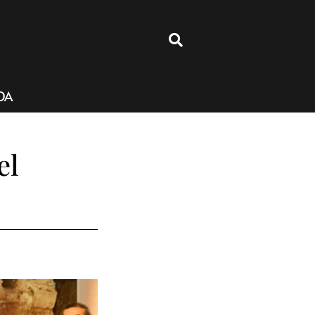
4
DA
el