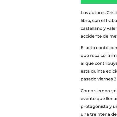
Los autores Cris
libro, con el trab
castellano y val
accidente de metr
El acto contó con
que recalcó la im
al que contribuy
esta quinta edic
pasado viernes 2
Como siempre, el
evento que llenar
protagonista y u
una treintena de