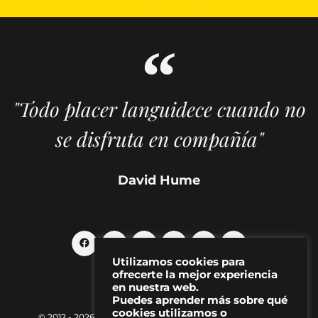
"Todo placer languidece cuando no
se disfruta en compañía"
David Hume
Utilizamos cookies para
ofrecerte la mejor experiencia
en nuestra web.
Puedes aprender más sobre qué
cookies utilizamos o
© 2012 - 2026 MAKMA | Revista de artes visuales y cultura