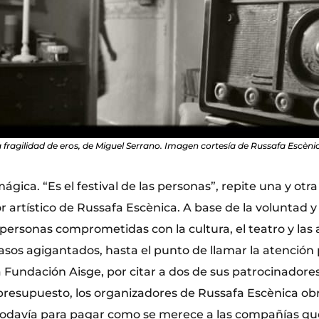
 fragilidad de eros, de Miguel Serrano. Imagen cortesía de Russafa Escèni
gica. “Es el festival de las personas”, repite una y otr
or artístico de Russafa Escènica. A base de la voluntad y
ersonas comprometidas con la cultura, el teatro y las ar
pasos agigantados, hasta el punto de llamar la atención
a Fundación Aisge, por citar a dos de sus patrocinador
presupuesto, los organizadores de Russafa Escènica obr
todavía para pagar como se merece a las compañías qu