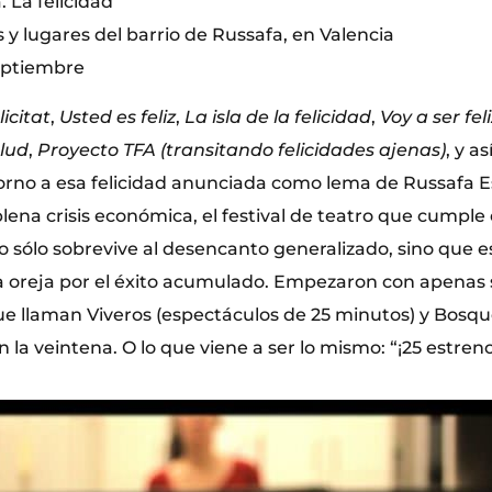
 La felicidad
 y lugares del barrio de Russafa, en Valencia
septiembre
icitat
,
Usted es feliz
,
La isla de la felicidad
,
Voy a ser fel
lud
,
Proyecto TFA (transitando felicidades ajenas)
, y a
 torno a esa felicidad anunciada como lema de Russafa E
ena crisis económica, el festival de teatro que cumple
no sólo sobrevive al desencanto generalizado, sino que 
 a oreja por el éxito acumulado. Empezaron con apenas
que llaman Viveros (espectáculos de 25 minutos) y Bosqu
 la veintena. O lo que viene a ser lo mismo: “¡25 estreno