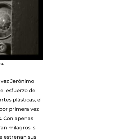
ca.
a vez Jerónimo
 el esfuerzo de
tes plásticas, el
 por primera vez
es. Con apenas
an milagros, si
e estrenan sus