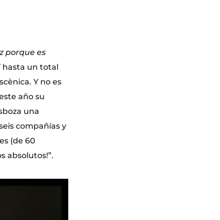
iz porque es
sí hasta un total
scènica. Y no es
 este año su
esboza una
 seis compañías y
es (de 60
s absolutos!”.