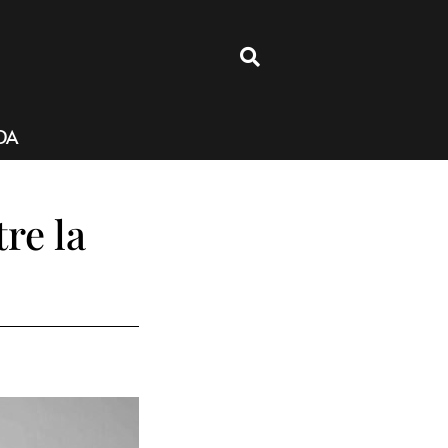
4
DA
re la