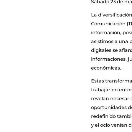
Sábado 23 de ma
La diversificació
Comunicación (TI
información, posi
asistimos a una p
digitales se afia
informaciones, ju
económicas.
Estas transformac
trabajar en ento
revelan necesari
oportunidades de
redefinido tambié
y el ocio venían