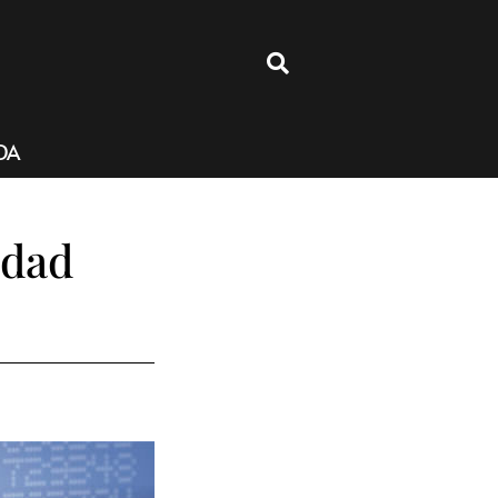
4
DA
idad