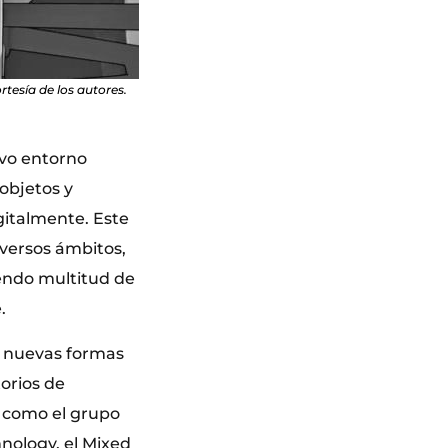
tesía de los autores.
evo entorno
objetos y
gitalmente. Este
iversos ámbitos,
iendo multitud de
.
o nuevas formas
torios de
, como el grupo
nology, el Mixed