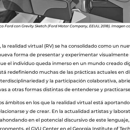
co Ford con Grevity Sketch (Ford Motor Company, EEUU, 2018). Imagen cor
, la realidad virtual (RV) se ha consolidado como un nu
nueva forma de presentar y experimentar visualmente 
que el individuo queda inmerso en un mundo creado di
está redefiniendo muchas de las prácticas actuales en d
erdisciplinariedad y la participación colaborativa, abr
ivas a otras formas distintas de entenderse y practicarse
s ámbitos en los que la realidad virtual está aportand
elacionarse y de crear. En la actualidad artistas y labora
 ahondando en el potencial discursivo de este lenguaje
nments, el GVU Center en el Georgia Institute of Tech