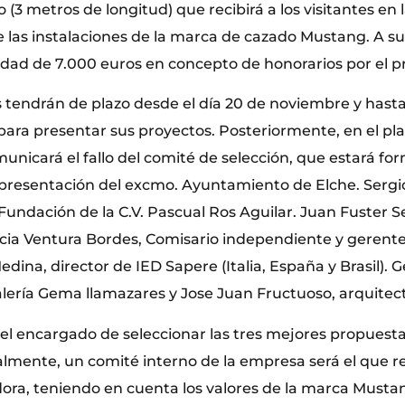
3 metros de longitud) que recibirá a los visitantes en 
las instalaciones de la marca de cazado Mustang. A su 
idad de 7.000 euros en concepto de honorarios por el p
s tendrán de plazo desde el día 20 de noviembre y hasta
para presentar sus proyectos. Posteriormente, en el p
unicará el fallo del comité de selección, que estará fo
epresentación del excmo. Ayuntamiento de Elche. Sergio
Fundación de la C.V. Pascual Ros Aguilar. Juan Fuster Se
cia Ventura Bordes, Comisario independiente y gerente
dina, director de IED Sapere (Italia, España y Brasil).
alería Gema llamazares y Jose Juan Fructuoso, arquitec
 el encargado de seleccionar las tres mejores propuest
nalmente, un comité interno de la empresa será el que r
ra, teniendo en cuenta los valores de la marca Musta