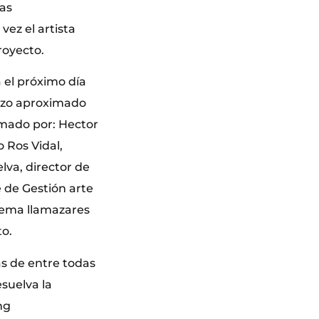
las
vez el artista
royecto.
 el próximo día
lazo aproximado
rmado por: Hector
 Ros Vidal,
lva, director de
 de Gestión arte
 Gema llamazares
to.
as de entre todas
esuelva la
ng