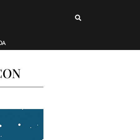
4
DA
ICON