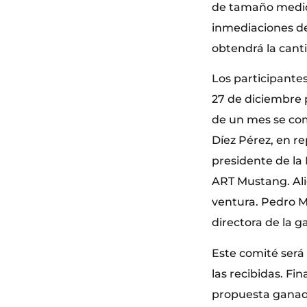
de tamaño medio (
inmediaciones de 
obtendrá la cant
Los participante
27 de diciembre 
de un mes se com
Díez Pérez, en r
presidente de la 
ART Mustang. Ali
ventura. Pedro Me
directora de la g
Este comité será
las recibidas. Fi
propuesta ganado