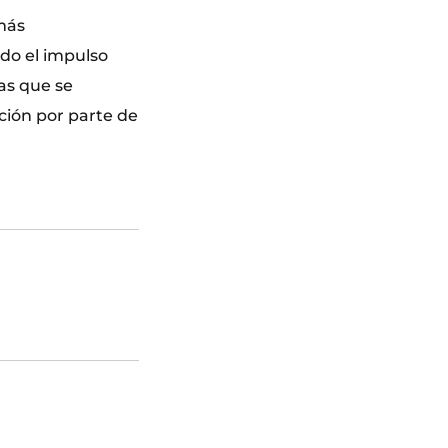
más
ado el impulso
as que se
ción por parte de