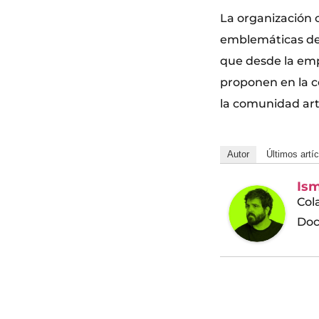
La organización 
emblemáticas desd
que desde la emp
proponen en la c
la comunidad artí
Autor
Últimos artí
Ism
Col
Doc