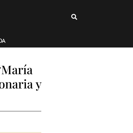
4
DA
“María
onaria y