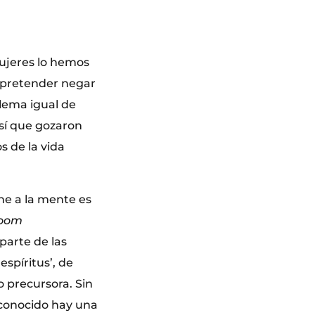
mujeres lo hemos
 pretender negar
blema igual de
 sí que gozaron
 de la vida
ne a la mente es
oom
parte de las
espíritus’, de
 precursora. Sin
conocido hay una