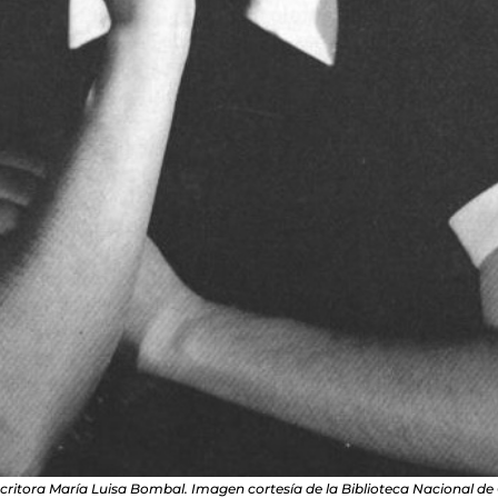
critora María Luisa Bombal. Imagen cortesía de la Biblioteca Nacional de 