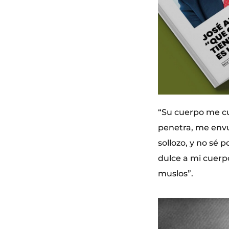
“Su cuerpo me c
penetra, me envu
sollozo, y no sé
dulce a mi cuerpo
muslos”.