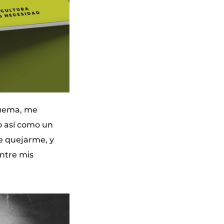
quema, me
o así como un
ce quejarme, y
entre mis