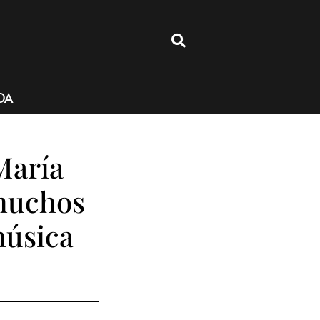
4
DA
María
muchos
música