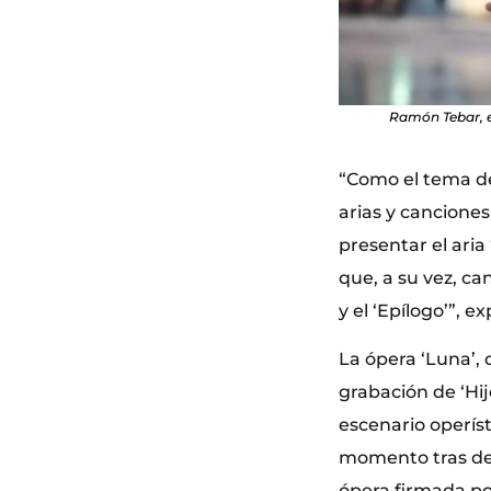
Ramón Tebar, ex
“Como el tema del
arias y canciones
presentar el ari
que, a su vez, ca
y el ‘Epílogo’”, ex
La ópera ‘Luna’,
grabación de ‘Hij
escenario operíst
momento tras den
ópera firmada po