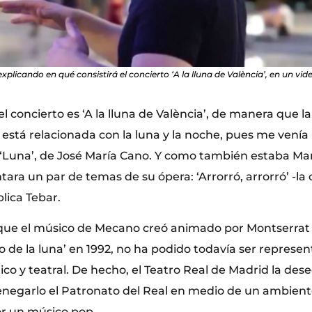
plicando en qué consistirá el concierto ‘A la lluna de València’, en un vi
 concierto es ‘A la lluna de València’, de manera que l
 está relacionada con la luna y la noche, pues me venía 
a ‘Luna’, de José María Cano. Y como también estaba M
ntara un par de temas de su ópera: ‘Arrorró, arrorró’ -l
plica Tebar.
 que el músico de Mecano creó animado por Montserrat C
o de la luna’ en 1992, no ha podido todavía ser repres
ico y teatral. De hecho, el Teatro Real de Madrid la des
egarlo el Patronato del Real en medio de un ambiente
r un músico pop.