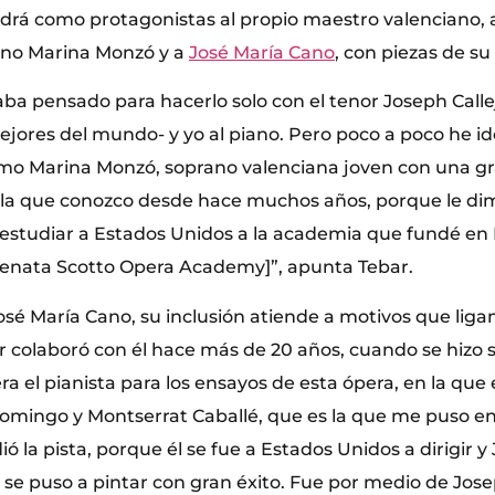
drá como protagonistas al propio maestro valenciano, 
rano Marina Monzó y a
José María Cano
, con piezas de su
aba pensado para hacerlo solo con el tenor Joseph Calle
mejores del mundo- y yo al piano. Pero poco a poco he 
como Marina Monzó, soprano valenciana joven con una g
a la que conozco desde hace muchos años, porque le d
 estudiar a Estados Unidos a la academia que fundé en
Renata Scotto Opera Academy]”, apunta Tebar.
sé María Cano, su inclusión atiende a motivos que ligan 
ar colaboró con él hace más de 20 años, cuando se hizo 
era el pianista para los ensayos de esta ópera, en la qu
Domingo y Montserrat Caballé, que es la que me puso e
dió la pista, porque él se fue a Estados Unidos a dirigir 
se puso a pintar con gran éxito. Fue por medio de Jose