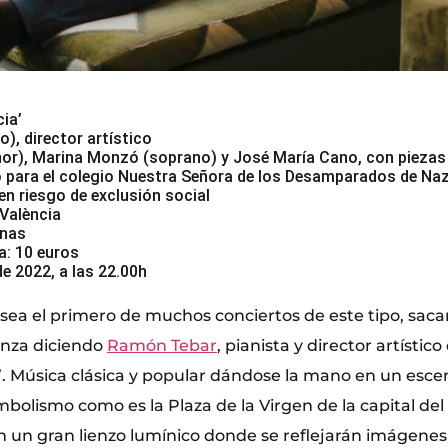
cia’
), director artístico
nor), Marina Monzó (soprano) y José María Cano, con piezas 
 para el colegio Nuestra Señora de los Desamparados de Naz
en riesgo de exclusión social
 València
onas
a: 10 euros
de 2022, a las 22.00h
ea el primero de muchos conciertos de este tipo, saca
enza diciendo
Ramón Tebar
, pianista y director artístico
a’. Música clásica y popular dándose la mano en un esce
mbolismo como es la Plaza de la Virgen de la capital del
en un gran lienzo lumínico donde se reflejarán imágenes