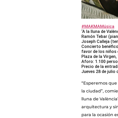
#MAKMAMúsica
‘A la lluna de Valèn
Ramón Tebar (piano
Joseph Calleja (te
Concierto benéfico
favor de los niños 
Plaza de la Virgen,
Aforo: 1.100 pers
Precio de la entrad
Jueves 28 de julio 
“Esperemos que s
la ciudad”, comi
lluna de Valènci
arquitectura y si
para la ocasión 