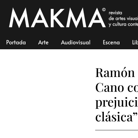
Portada
Arte
Audiovisual
Escena
Li
Ramón T
Cano c
prejuic
clásica”