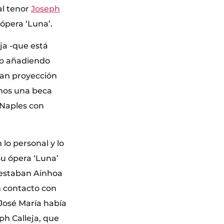
al tenor
Joseph
 ópera ‘Luna’.
ja -que está
ido añadiendo
ran proyección
imos una beca
 Naples con
lo personal y lo
su ópera ‘Luna’
e estaban Ainhoa
n contacto con
y José María había
ph Calleja, que