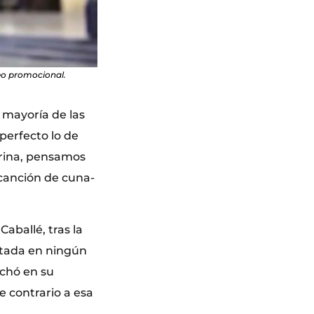
deo promocional.
a mayoría de las
perfecto lo de
arina, pensamos
a canción de cuna-
aballé, tras la
entada en ningún
echó en su
 contrario a esa