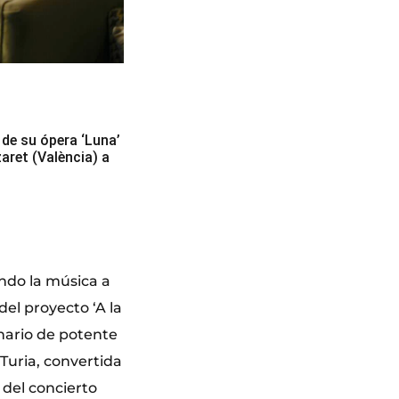
de su ópera ‘Luna’
aret (València) a
ndo la música a
 del proyecto ‘A la
nario de potente
 Turia, convertida
 del concierto