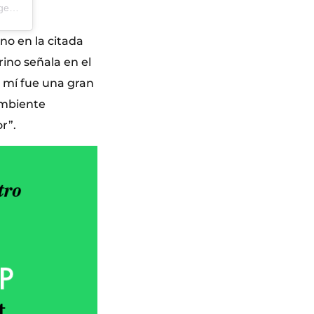
Una publicación compartida por CDIS. Centro de Documentación de la Imagen de Santander (@cdis.santander)
no en la citada
rino señala en el
 mí fue una gran
ambiente
r”.