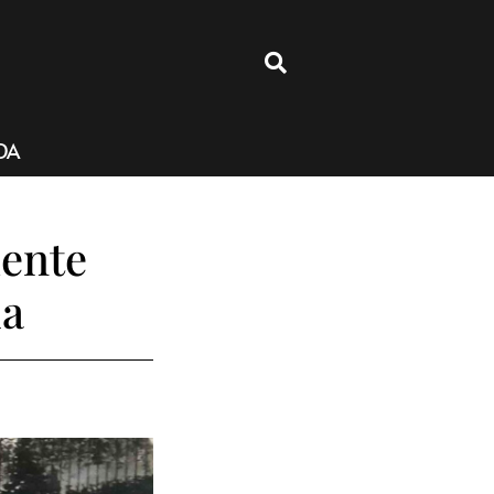
4
DA
mente
la