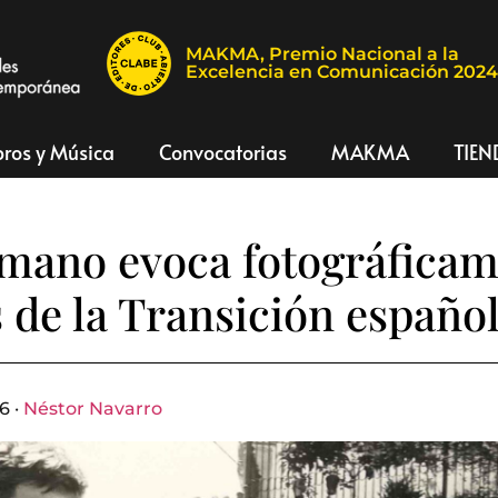
MAKMA, Premio Nacional a la
Excelencia en Comunicación 202
bros y Música
Convocatorias
MAKMA
TIEN
mano evoca fotográfica
s de la Transición españo
6 ·
Néstor Navarro