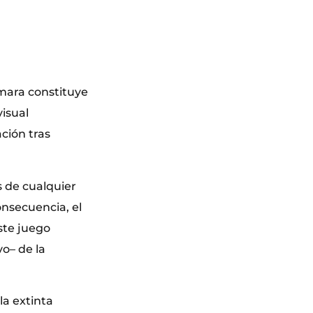
ámara constituye
visual
ción tras
os de cualquier
onsecuencia, el
ste juego
vo– de la
la extinta