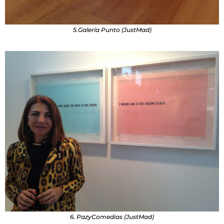
5.Galería Punto (JustMad)
6. PazyComedias (JustMad)