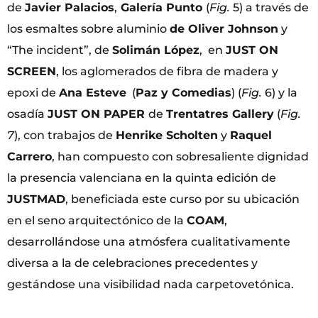
de
Javier Palacios
,
Galería Punto
(
Fig.
5) a través de
los esmaltes sobre aluminio
de
Oliver Johnson
y
“The incident”, de
Solimán López
, en
JUST ON
SCREEN
, los aglomerados de fibra de madera y
epoxi de
Ana Esteve
(
Paz y Comedias
) (
Fig.
6) y la
osadía
JUST ON PAPER
de
Trentatres Gallery
(
Fig.
7
), con trabajos de
Henrike Scholten
y
Raquel
Carrero
, han compuesto con sobresaliente dignidad
la presencia valenciana en la quinta edición de
JUSTMAD
, beneficiada este curso por su ubicación
en el seno arquitectónico de la
COAM
,
desarrollándose una atmósfera cualitativamente
diversa a la de celebraciones precedentes y
gestándose una visibilidad nada carpetovetónica.