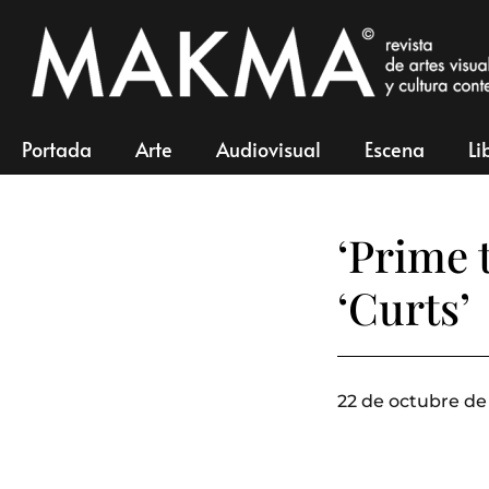
Portada
Arte
Audiovisual
Escena
Li
‘Prime 
‘Curts’
22 de octubre de