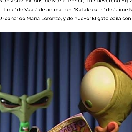
 de vista: ‘Exlibris’ de María Trénor, ‘The Neverending Wa
etime’ de Vualà de animación, ‘Katakroken’ de Jaime M
Urbana’ de María Lorenzo, y de nuevo ‘El gato baila con