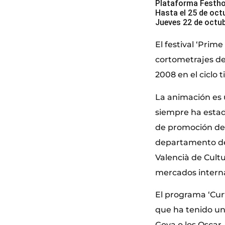
Plataforma Festh
Hasta el 25 de oct
Jueves 22 de octu
El festival ‘Prim
cortometrajes de
2008 en el ciclo t
La animación es 
siempre ha estad
de promoción del 
departamento de 
Valencià de Cultu
mercados interna
El programa ‘Cur
que ha tenido un
Goya o los Oscar