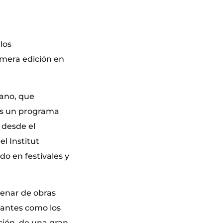
los
imera edición en
iano, que
 es un programa
 desde el
l Institut
do en festivales y
tenar de obras
tantes como los
ción, de una gran