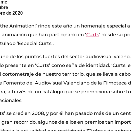
ome
ubre
bre de 2020
e the Animation!’ rinde este año un homenaje especial a 
 animación que han participado en ‘
Curts
’ desde su pr
itulado ‘Especial Curts’.
uno de los puntos fuertes del sector audiovisual valenc
o presente en ‘Curts’ como seña de identidad. ‘Curts’
cortometraje de nuestro territorio, que se lleva a cabo
Fomento del Audiovisual Valenciano de la Filmoteca de
ra, a través de un catálogo que se promociona sobre to
cionales.
ts’ se creó en 2008, y por él han pasado más de un cen
 gran recorrido, algunos de ellos en premios tan impor
. Hasta la actualidad han participado 32 obras de anima