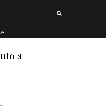
4
DA
buto a