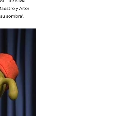
ll’ de Silvia
aestro y Aitor
 su sombra’.