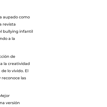
 ha aupado como
a revista
 bullying infantil
ndo a la
cción de
a la creatividad
e lo vivido. El
y reconoce las
 Mejor
una versión