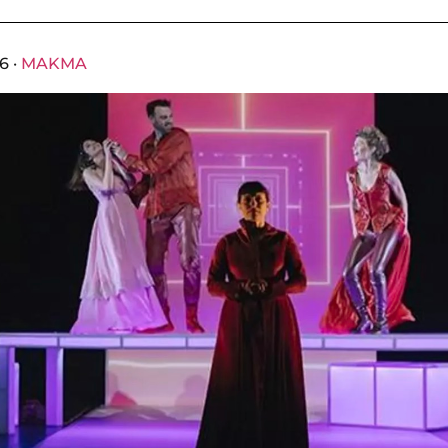
6 ·
MAKMA