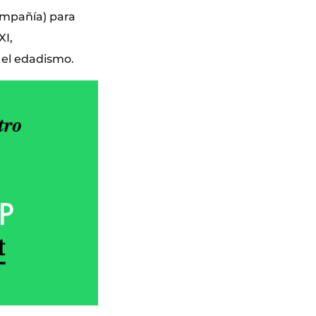
ompañía) para
XI,
o el edadismo.