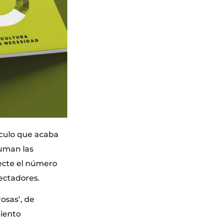
áculo que acaba
suman las
ecte el número
pectadores.
osas’, de
miento