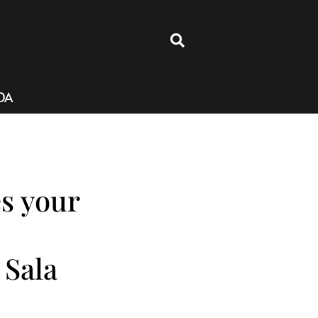
4
DA
s your
 Sala