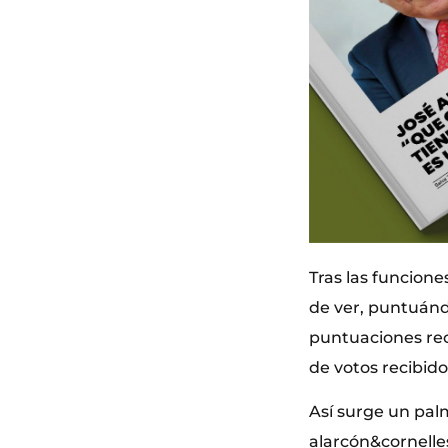
Tras las funcione
de ver, puntuándo
puntuaciones rec
de votos recibido
Así surge un pal
alarcón&cornelle