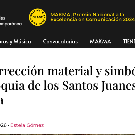
MAKMA, Premio Nacional a la
Excelencia en Comunicación 202
bros y Música
Convocatorias
MAKMA
TIEN
rrección material y simbó
oquia de los Santos Juane
a
026 ·
Estela Gómez