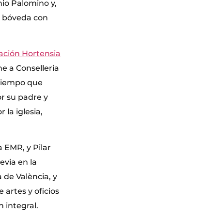
io Palomino y,
la bóveda con
ción Hortensia
me a Conselleria
 tiempo que
r su padre y
 la iglesia,
 EMR, y Pilar
evia en la
a de València, y
 artes y oficios
 integral.