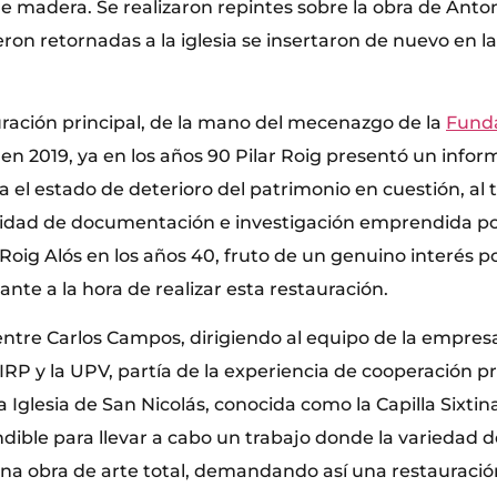
 madera. Se realizaron repintes sobre la obra de Anton
eron retornadas a la iglesia se insertaron de nuevo en 
ración principal, de la mano del mecenazgo de la
Funda
ia en 2019, ya en los años 90 Pilar Roig presentó un infor
a el estado de deterioro del patrimonio en cuestión, al
idad de documentación e investigación emprendida po
Roig Alós en los años 40, fruto de un genuino interés por
nte a la hora de realizar esta restauración.
entre Carlos Campos, dirigiendo al equipo de la empresa
 IRP y la UPV, partía de la experiencia de cooperación pr
a Iglesia de San Nicolás, conocida como la Capilla Sixtin
dible para llevar a cabo un trabajo donde la variedad de
una obra de arte total, demandando así una restauración