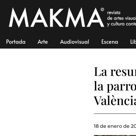
Portada
Arte
Audiovisual
Escena
Li
La resu
la parr
Valènci
18 de enero de 2