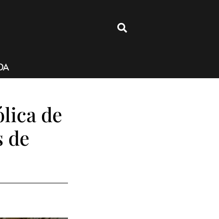
4
DA
lica de
s de