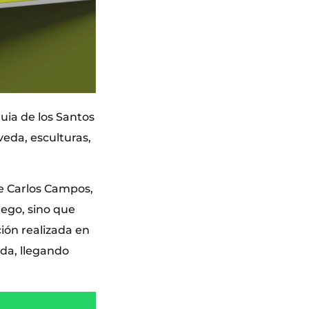
quia de los Santos
veda, esculturas,
 de Carlos Campos,
uego, sino que
ión realizada en
eda, llegando