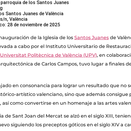
 parroquia de los Santos Juanes
ig
los Santos Juanes de València
s/n, València
ico: 28 de noviembre de 2025
nauguración de la Iglesia de los
Santos Juanes
de Valèn
levada a cabo por el Instituto Universitario de Restaurac
Universitat Politècnica de València (UPV)
, en colaborac
arquitectónica de Carlos Campos, tuvo lugar a finales 
ado en consonancia para lograr un resultado que no so
histórico-artístico valenciano, sino que además consigue 
 así como convertirse en un homenaje a las artes valen
sia de Sant Joan del Mercat se alzó en el siglo XIII, teni
evo siguiendo los preceptos góticos en el siglo XIV a c