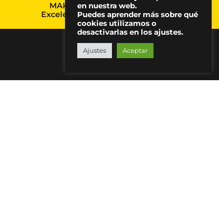
MAKMA, Premio Nacional a la
en nuestra web.
Excelencia en Comunicación 2024
Puedes aprender más sobre qué
cookies utilizamos o
desactivarlas en los ajustes.
Ajustes
Aceptar
"Todo placer languidece cuando no
se disfruta en compañía"
David Hume