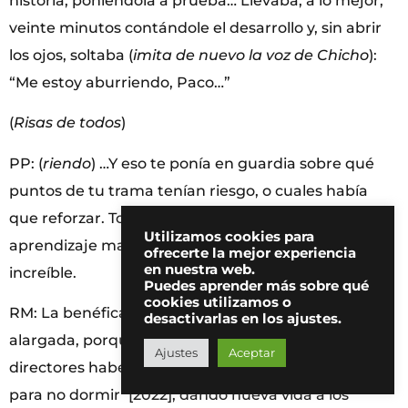
historia, poniéndola a prueba… Llevaba, a lo mejor,
veinte minutos contándole el desarrollo y, sin abrir
los ojos, soltaba (
imita de nuevo la voz de Chicho
):
“Me estoy aburriendo, Paco…”
(
Risas de todos
)
PP: (
riendo
) …Y eso te ponía en guardia sobre qué
puntos de tu trama tenían riesgo, o cuales había
que reforzar. Todo lo que viví con él fue un
Utilizamos cookies para
aprendizaje maravilloso, para mí fue un privilegio
ofrecerte la mejor experiencia
en nuestra web.
increíble.
Puedes aprender más sobre qué
cookies utilizamos o
RM: La benéfica sombra de Chicho en tu cine es
desactivarlas en los ajustes.
alargada, porque hace pocos meses varios
Ajustes
Aceptar
directores habéis estrenado en Amazon ‘Historias
para no dormir’ [2022], dando nueva vida a los