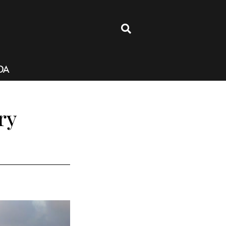
4
DA
ry