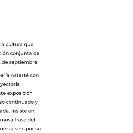
la cultura que
ción conjunta de
12 de septiembre.
lería Astarté con
ayectoria
nte exposición
uso continuado y
ada. Insiste en
amosa frase del
uerza sino por su