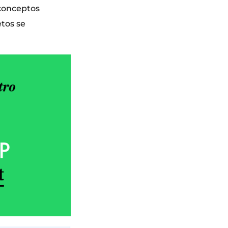
 conceptos
etos se