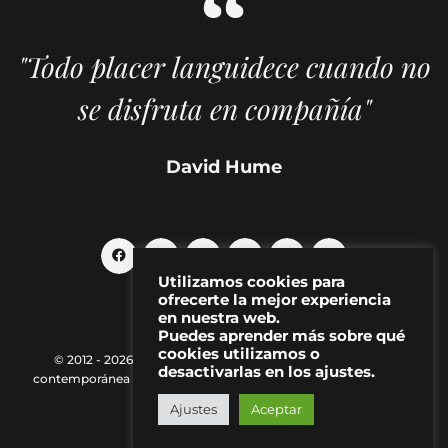
"Todo placer languidece cuando no
se disfruta en compañía"
David Hume
Utilizamos cookies para
ofrecerte la mejor experiencia
en nuestra web.
Puedes aprender más sobre qué
cookies utilizamos o
© 2012 - 2026 MAKMA | Revista de artes visuales y cultura
desactivarlas en los ajustes.
contemporánea |
Política de Privacidad
|
Aviso Legal
|
Contacto
Ajustes
Aceptar