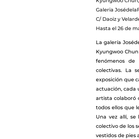
Kyungwoo Chun, 
Galeria Josédela
C/ Daoiz y Velar
Hasta el 26 de m
La galería Joséd
Kyungwoo Chun qu
fenómenos de 
colectivas. La
exposición que c
actuación, cada 
artista colaboró
todos ellos que l
Una vez allí, se
colectivo de los
vestidos de pies