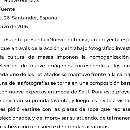
“Nueve editoras”
Fuente
de, 26. Santander, España
arzo de 2016
elaFuente presenta «Nueve editoras», un proyecto espec
e a través de la acción y el trabajo fotográfico inve
la cultura de masas imponen la homogenización 
 selección de nueve imágenes corresponde a los n
ada uno de los retratados se mantuvo frente a la cáma
una de las fotografías se torna en una composición barr
 con nueve expertos en moda de Seúl. Para este proye
e enviaran su prenda favorita, y luego los invitó a visita
 les pidió vestirse con las piezas de ropa que repre
 seleccionados, y de improvisar su atuendo, de tal mane
 a cabeza con una suerte de prendas aleatorias.