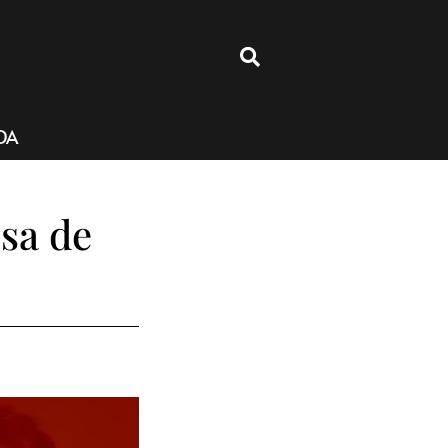
4
DA
usa de