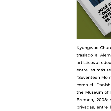
Kyungwoo Chun v
trasladó a Alem
artísticos alred
entre las más rec
“Seventeen Momen
como el “Danish
the Museum of P
Bremen, 2008; 
privadas, entre