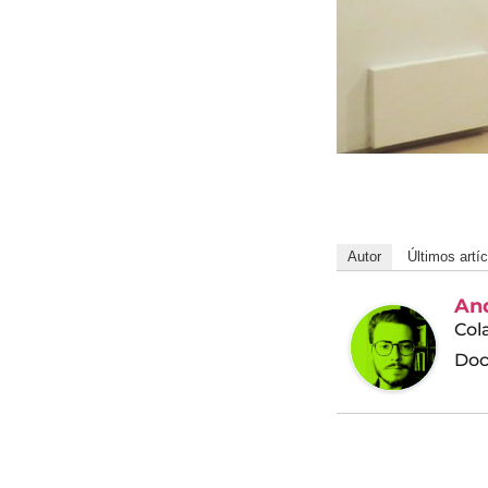
Autor
Últimos artí
And
Col
Doc