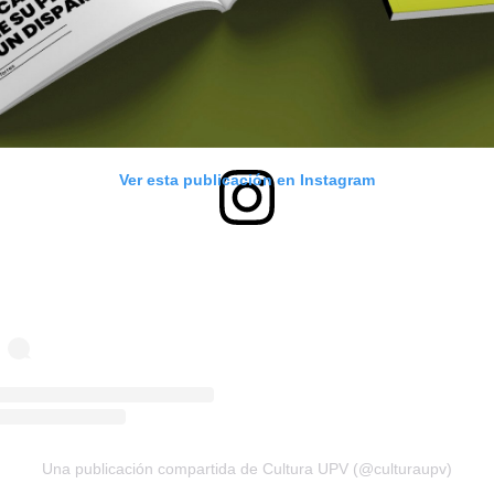
Ver esta publicación en Instagram
Una publicación compartida de Cultura UPV (@culturaupv)