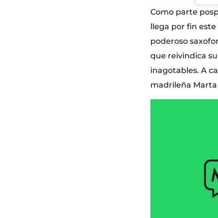
Como parte pospu
llega por fin est
poderoso saxofoni
que reivindica s
inagotables. A ca
madrileña Marta 