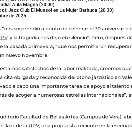
dia: Aula Magna (20:00)
i: Jazz Club El Mussol en La Mujer Barbuda (20:30)
embre de 2025
“nos sorprendió a punto de celebrar el 30 aniversario de
UPV
, y la tragedia nos dejó en silencio”. Pero, después d
de la pasada primavera, “que nos permitieron recupera
 un nuevo Novembre.
 estamos satisfechos de la labor realizada, creemos qu
 cita obligada y reconocida del otoño jazzístico en Val
levado a cabo una importante tarea de apoyo al talent
ás de acoger a numerosas estrellas internacionales”, a
Auditorio Facultad de Bellas Artes (Campus de Vera), abre 
 Jazz de la UPV, una propuesta reciente en la escena 