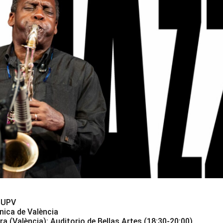
 UPV
nica de València
 (València): Auditorio de Bellas Artes (18:30-20:00)