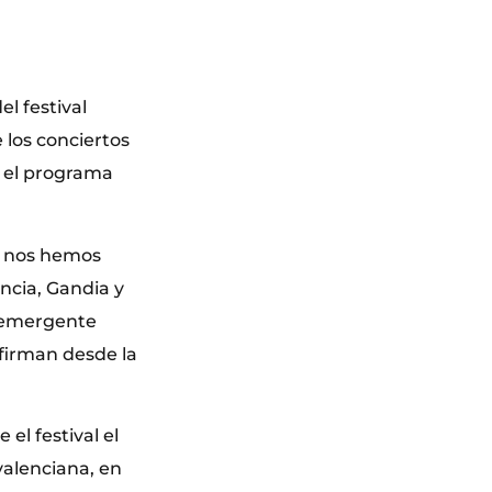
l festival
e los conciertos
r el programa
e nos hemos
ència, Gandia y
o emergente
firman desde la
el festival el
valenciana, en