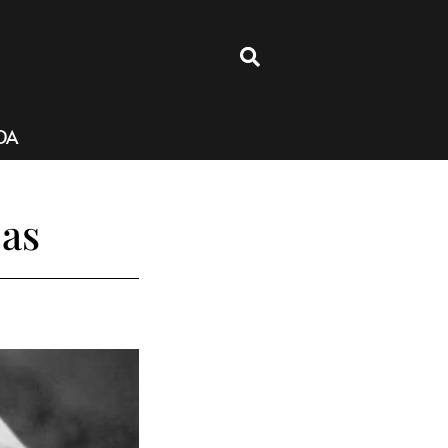
4
DA
cas