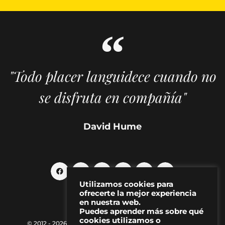
"Todo placer languidece cuando no
se disfruta en compañía"
David Hume
Utilizamos cookies para
ofrecerte la mejor experiencia
en nuestra web.
Puedes aprender más sobre qué
cookies utilizamos o
© 2012 - 2026 MAKMA | Revista de artes visuales y cultura