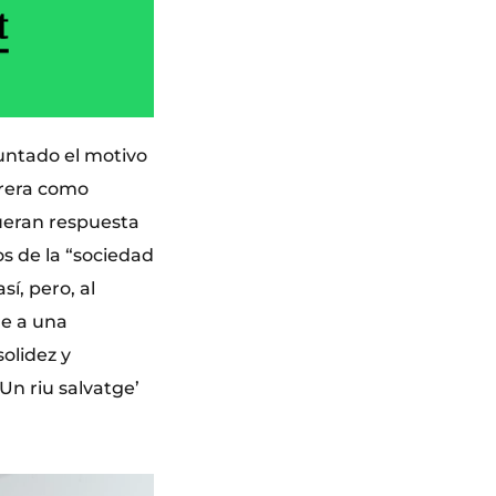
untado el motivo
rrera como
ueran respuesta
os de la “sociedad
í, pero, al
de a una
solidez y
‘Un riu salvatge’