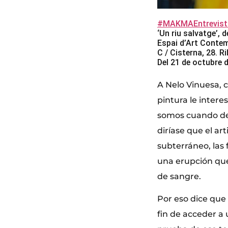
#MAKMAEntrevist
‘Un riu salvatge’, 
Espai d’Art Contem
C / Cisterna, 28. R
Del 21 de octubre 
A Nelo Vinuesa, c
pintura le inter
somos cuando dej
diríase que el ar
subterráneo, las 
una erupción que
de sangre.
Por eso dice que 
fin de acceder a 