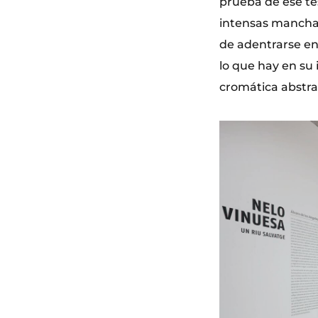
prueba de ese te
intensas manchas
de adentrarse en 
lo que hay en su 
cromática abstra