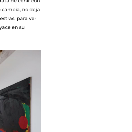
rata de ceñir con
o cambia, no deja
estras, para ver
byace en su