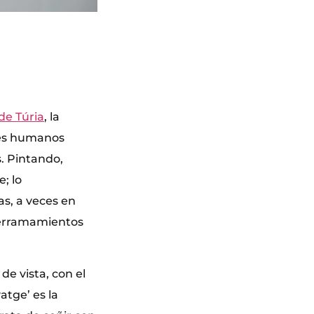
de Túria
, la
eres humanos
. Pintando,
; lo
as, a veces en
derramamientos
de vista, con el
atge’ es la