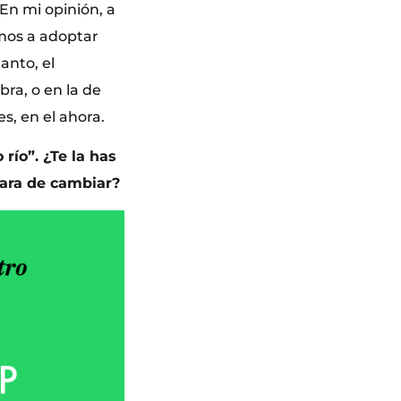
En mi opinión, a
imos a adoptar
anto, el
bra, o en la de
es, en el ahora.
río”. ¿Te la has
para de cambiar?