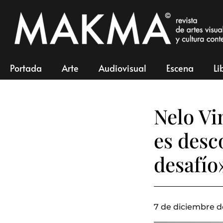
Portada
Arte
Audiovisual
Escena
Li
Nelo Vi
es desc
desafío
7 de diciembre d