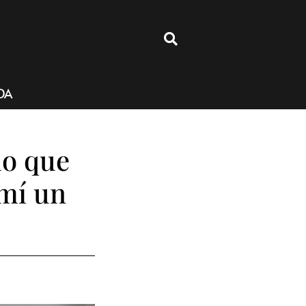
4
DA
lo que
 mí un