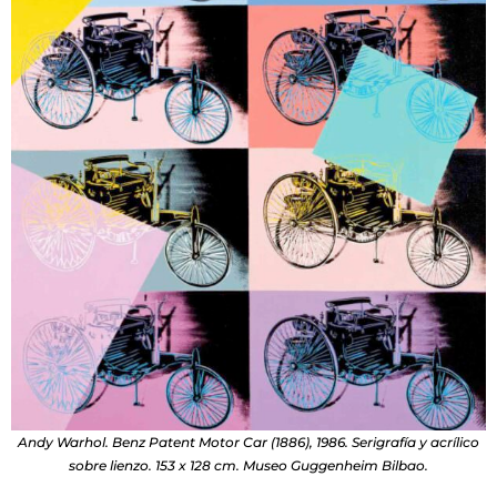
Andy Warhol. Benz Patent Motor Car (1886), 1986. Serigrafía y acrílico
sobre lienzo. 153 x 128 cm. Museo Guggenheim Bilbao.