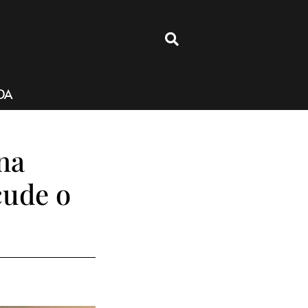
4
DA
na
cude o