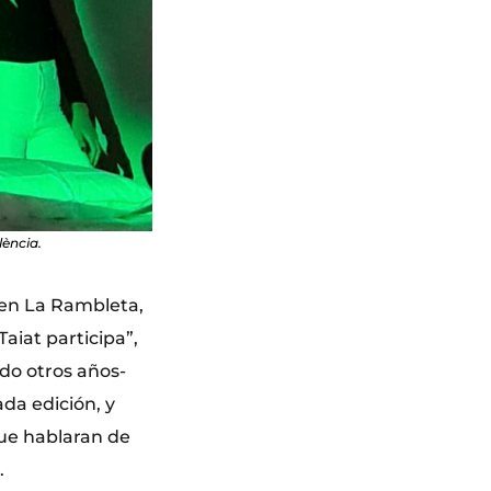
lència.
 en La Rambleta,
Taiat participa”,
ndo otros años-
da edición, y
que hablaran de
.