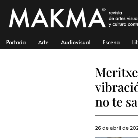
Portada
Arte
Audiovisual
Escena
Li
Meritxe
vibraci
no te s
26 de abril de 20