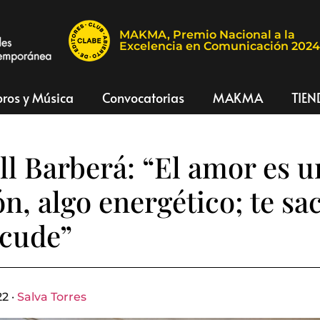
MAKMA, Premio Nacional a la
Excelencia en Comunicación 202
bros y Música
Convocatorias
MAKMA
TIEN
ll Barberá: “El amor es u
ón, algo energético; te sa
acude”
22 ·
Salva Torres