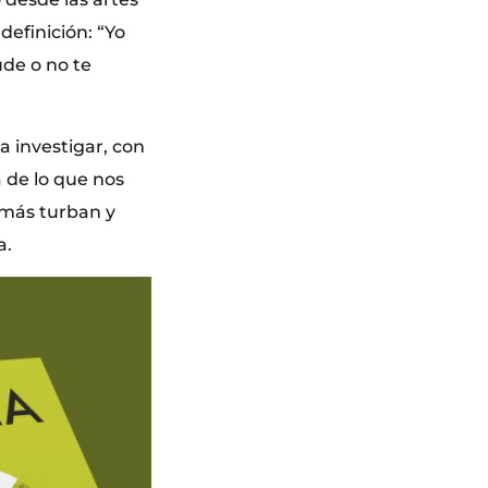
 definición: “Yo
ude o no te
a investigar, con
 de lo que nos
 más turban y
a.