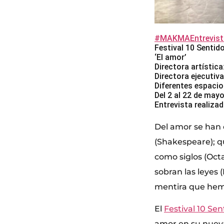
#MAKMAEntrevist
Festival 10 Sentid
‘El amor’
Directora artística
Directora ejecutiv
Diferentes espacio
Del 2 al 22 de may
Entrevista realizad
Del amor se han 
(Shakespeare); qu
como siglos (Octav
sobran las leyes (
mentira que hem
El
Festival 10 Sen
amor en su nueva