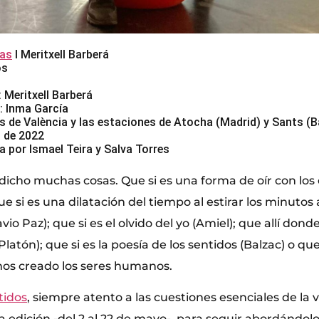
as
I Meritxell Barberá
os
: Meritxell Barberá
a: Inma García
s de València y las estaciones de Atocha (Madrid) y Sants (
o de 2022
a por Ismael Teira y Salva Torres
dicho muchas cosas. Que si es una forma de oír con los 
e si es una dilatación del tiempo al estirar los minutos
io Paz); que si es el olvido del yo (Amiel); que allí dond
Platón); que si es la poesía de los sentidos (Balzac) o que
os creado los seres humanos.
tidos
, siempre atento a las cuestiones esenciales de la v
 edición -del 2 al 22 de mayo-, para seguir abordándolo