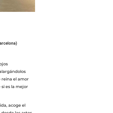
Barcelona)
ojos
 alargándolos
e reina el amor
 si es la mejor
ida, acoge el
 desde las artes