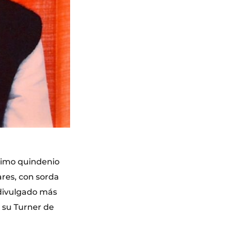
ltimo quindenio
ares, con sorda
y divulgado más
s su Turner de