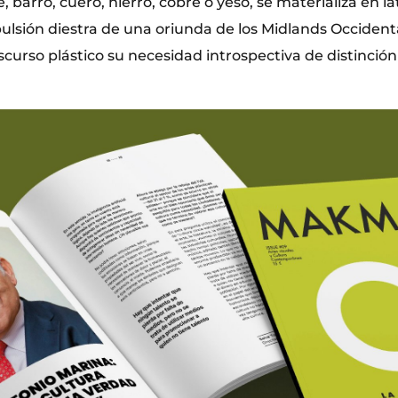
 barro, cuero, hierro, cobre o yeso, se materializa en lá
lsión diestra de una oriunda de los Midlands Occident
curso plástico su necesidad introspectiva de distinción 