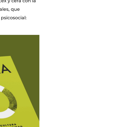
tex y cera con la
ales, que
psicosocial: