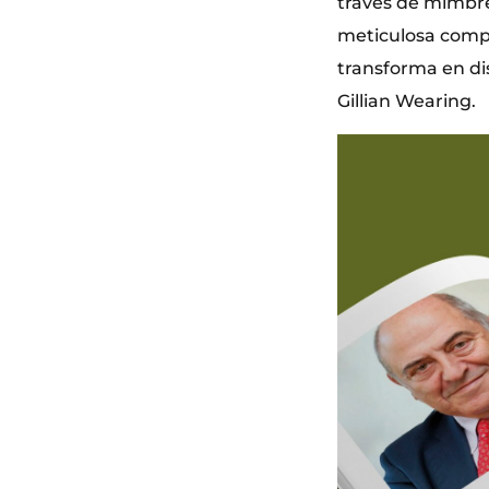
través de mimbre,
meticulosa compu
transforma en dis
Gillian Wearing.