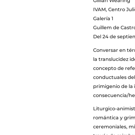
Gillian Wearing
IVAM, Centro Jul
Galería 1
Guillem de Castro
Del 24 de septie
Conversar en tér
la translucidez i
concepto de refer
conductuales del
primigenio de la 
consecuencia/her
Liturgico-animist
romántica y grim
ceremoniales, mi