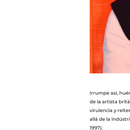
Irrumpe así, huér
de la artista bri
virulencia y reit
allá de la indús
1997).