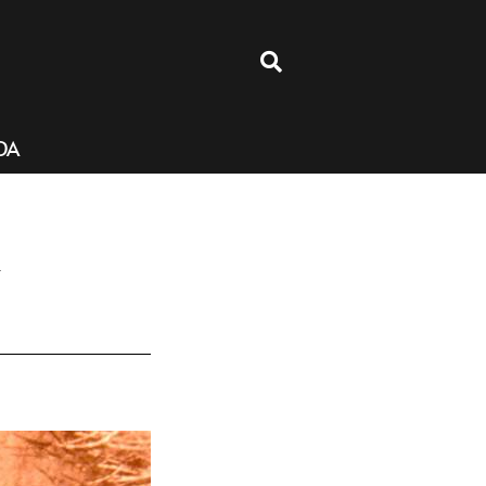
4
DA
n