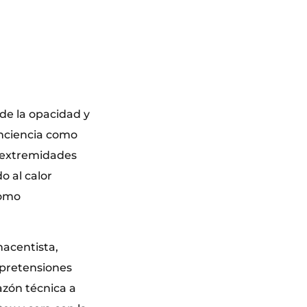
de la opacidad y
conciencia como
e extremidades
o al calor
como
nacentista,
 pretensiones
azón técnica a