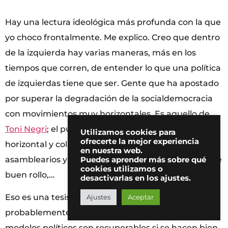
Hay una lectura ideológica más profunda con la que
yo choco frontalmente. Me explico. Creo que dentro
de la izquierda hay varias maneras, más en los
tiempos que corren, de entender lo que una política
de izquierdas tiene que ser. Gente que ha apostado
por superar la degradación de la socialdemocracia
con movimientos muy horizontales. Es aquello de
Toni Negri
; el público será tratado de manera
Utilizamos cookies para
ofrecerte la mejor experiencia
horizontal y colaboraremos todos y seremos
en nuestra web.
asamblearios y nos acercaremos al Tercer Mundo de
Puedes aprender más sobre qué
cookies utilizamos o
buen rollo,…
desactivarlas en los ajustes.
Eso es una tesis que tiene la validez que tiene,
Ajustes
Aceptar
probablemente mucha, pero yo creo que los
modelos políticos son recuperables si se hacen bien.