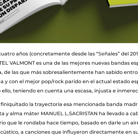
uatro años (concretamente desde las “
Se
ñales” del 20
TEL VALMONT es una de las mejores nuevas bandas es
a, de las que más sobresalientemente han sabido entro
 y con el mejor pop/rock parido en el actual estado es
do ello, teniendo en cuenta una escasa, injusta e inmere
 finiquitado la trayectoria esa mencionada banda madri
ista y alma máter MANUEL L.SACRISTAN ha llevado a ca
tario que le rondaba hace tiempo, basado en darle un ai
cústico, a canciones que influyeron directamente en s