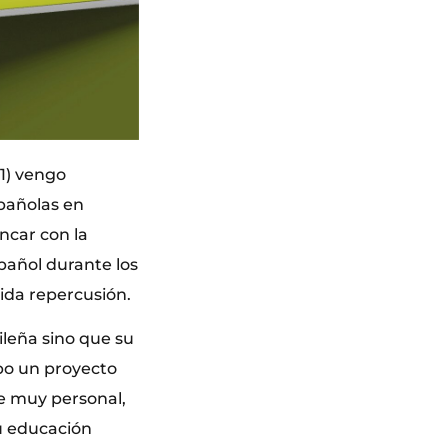
11) vengo
pañolas en
ncar con la
pañol durante los
cida repercusión.
leña sino que su
bo un proyecto
re muy personal,
u educación