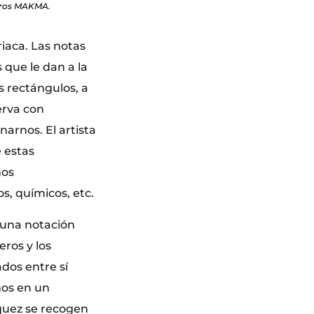
uros MAKMA.
riaca. Las notas
que le dan a la
s rectángulos, a
erva con
arnos. El artista
e estas
nos
, químicos, etc.
, una notación
ros y los
dos entre sí
mos en un
zquez se recogen