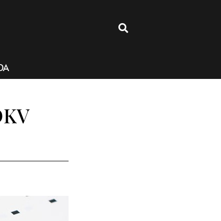
4
DA
DKV