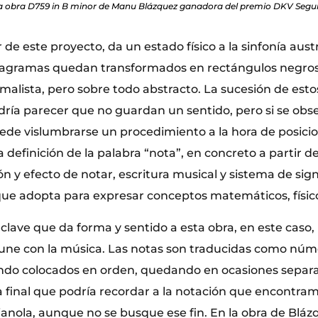
 la obra D759 in B minor de Manu Blázquez ganadora del premio DKV Seg
r de este proyecto, da un estado físico a la sinfonía aust
agramas quedan transformados en rectángulos negros 
malista, pero sobre todo abstracto. La sucesión de esto
odría parecer que no guardan un sentido, pero si se obs
de vislumbrarse un procedimiento a la hora de posicion
a definición de la palabra “nota”, en concreto a partir d
n y efecto de notar, escritura musical y sistema de sig
ue adopta para expresar conceptos matemáticos, físicos
 clave que da forma y sentido a esta obra, en este caso
e une con la música. Las notas son traducidas como núme
do colocados en orden, quedando en ocasiones separa
final que podría recordar a la notación que encontra
pianola, aunque no se busque ese fin. En la obra de Blá