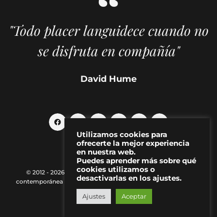
"Todo placer languidece cuando no
se disfruta en compañía"
David Hume
Utilizamos cookies para
ofrecerte la mejor experiencia
en nuestra web.
Puedes aprender más sobre qué
cookies utilizamos o
© 2012 - 2026 MAKMA | Revista de artes visuales y cultura
desactivarlas en los ajustes.
contemporánea |
Política de Privacidad
|
Aviso Legal
|
Contacto
Ajustes
Aceptar