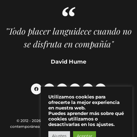
"Todo placer languidece cuando no
se disfruta en compañía"
David Hume
Utilizamos cookies para
ofrecerte la mejor experiencia
en nuestra web.
Puedes aprender más sobre qué
cookies utilizamos o
© 2012 - 2026 MAKMA | Revista de artes visuales y cultura
desactivarlas en los ajustes.
contemporánea |
Política de Privacidad
|
Aviso Legal
|
Contacto
Ajustes
Aceptar