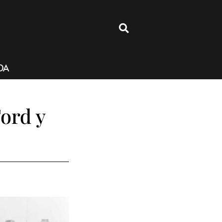
4
DA
ord y