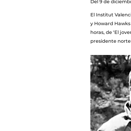
Del 9 de diciembr
El Institut Valen
y Howard Hawks q
horas, de ‘El jov
presidente norte