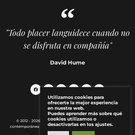
"Todo placer languidece cuando no
se disfruta en compañía"
David Hume
Utilizamos cookies para
ofrecerte la mejor experiencia
en nuestra web.
Puedes aprender más sobre qué
cookies utilizamos o
© 2012 - 2026 MAKMA | Revista de artes visuales y cultura
desactivarlas en los ajustes.
contemporánea |
Política de Privacidad
|
Aviso Legal
|
Contacto