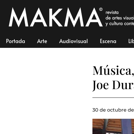
Portada
Arte
Audiovisual
Escena
Li
Música,
Joe Du
30 de octubre de