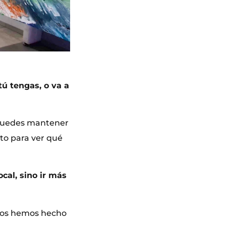
tú tengas, o va a
 puedes mantener
nto para ver qué
ocal, sino ir más
gos hemos hecho