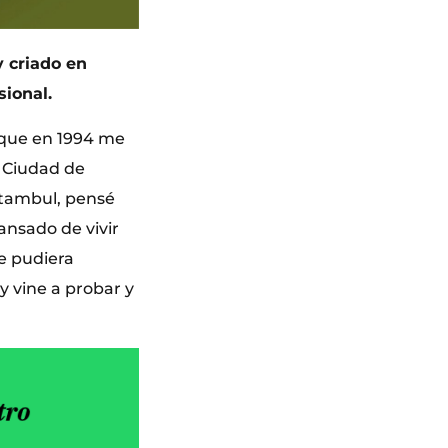
 criado en
sional.
a que en 1994 me
o, Ciudad de
stambul, pensé
ansado de vivir
de pudiera
 vine a probar y