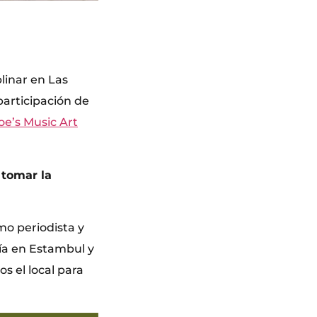
linar en Las
participación de
oe’s Music Art
 tomar la
mo periodista y
ía en Estambul y
s el local para