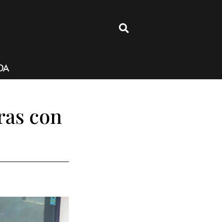
4
DA
ras con