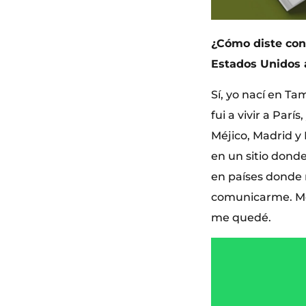
¿Cómo diste con
Estados Unidos a
Sí, yo nací en T
fui a vivir a Par
Méjico, Madrid y
en un sitio donde
en países donde n
comunicarme. Me 
me quedé.