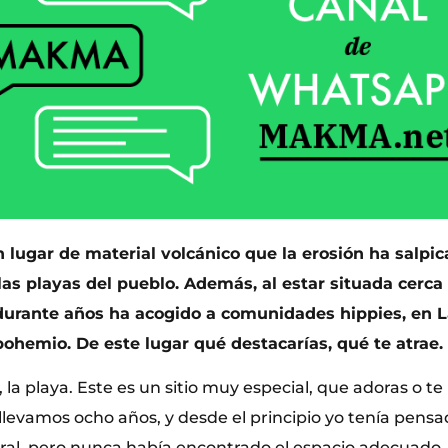
 lugar de material volcánico que la erosión ha salpi
las playas del pueblo. Además, al estar situada cerca 
durante años ha acogido a comunidades hippies, en L
bohemio. De este lugar qué destacarías, qué te atrae.
, la playa. Este es un sitio muy especial, que adoras o te
a llevamos ocho años, y desde el principio yo tenía pensad
tural, pero nunca había encontrado el espacio adecuado