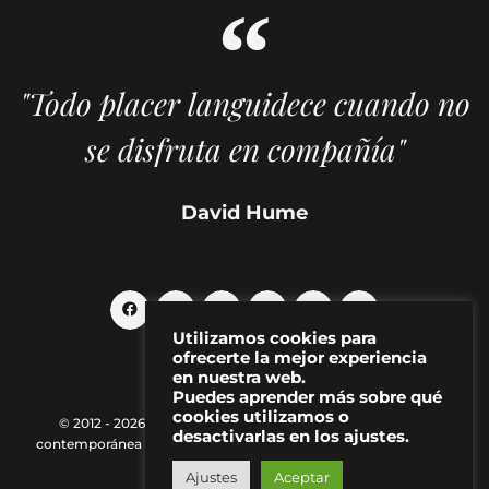
"Todo placer languidece cuando no
se disfruta en compañía"
David Hume
Utilizamos cookies para
ofrecerte la mejor experiencia
en nuestra web.
Puedes aprender más sobre qué
cookies utilizamos o
© 2012 - 2026 MAKMA | Revista de artes visuales y cultura
desactivarlas en los ajustes.
contemporánea |
Política de Privacidad
|
Aviso Legal
|
Contacto
Ajustes
Aceptar