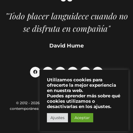
"Todo placer languidece cuando no
se disfruta en compañía"
David Hume
Utilizamos cookies para
ofrecerte la mejor experiencia
en nuestra web.
Puedes aprender más sobre qué
cookies utilizamos o
© 2012 - 2026 MAKMA | Revista de artes visuales y cultura
desactivarlas en los ajustes.
contemporánea |
Política de Privacidad
|
Aviso Legal
|
Contacto
Ajustes
Aceptar