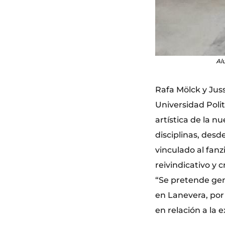
Al
Rafa Mölck y Juss
Universidad Polit
artística de la n
disciplinas, desd
vinculado al fanz
reivindicativo y 
“Se pretende gen
en Lanevera, por 
en relación a la e