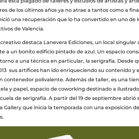
afa está plagado de talleres y estudios de artistas y ar
res de los últimos años ya no atrae a tantos como a fin
inició una recuperación que lo ha convertido en uno de 
tivos de Valencia.
reativo destaca Lanevera Ediciones, un local singular al 
te a un bonito edificio pintado de azul. Un espacio cons
 torno a una técnica en particular, la serigrafía. Desde 
013 sus artífices han ido enriqueciendo su contenido y 
 contenedor polivalente. Además de taller, es una tie
tela y papel, espacio de coworking destinado a ilustrado
cuela de serigrafía. A partir del 19 de septiembre abrió 
 Gallery que inicia la temporada con una exposición de 
s.