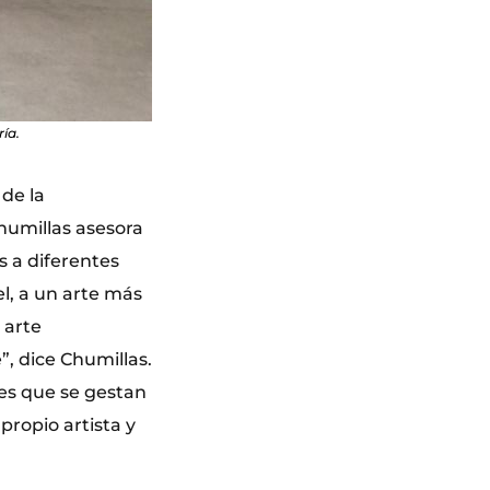
ía.
 de la
Chumillas asesora
s a diferentes
el, a un arte más
 arte
”, dice Chumillas.
es que se gestan
propio artista y