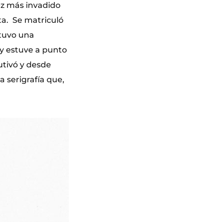
ez más invadido
ta. Se matriculó
 tuvo una
 y estuve a punto
utivó y desde
 serigrafía que,