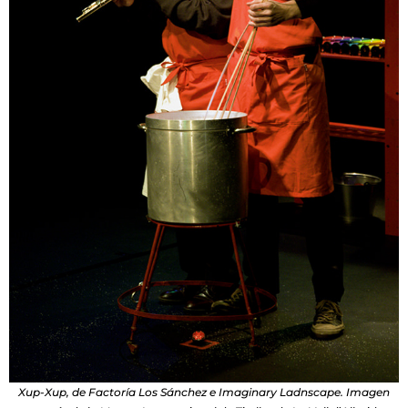
Xup-Xup, de Factoría Los Sánchez e Imaginary Ladnscape. Imagen